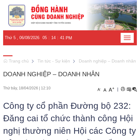
Thứ 5 , 06/08/2026
05
:
14
:
42
PM
Toggle
naviga
Trang chủ
Tin tức - Sự kiện
Doanh nghiệp – Doanh nhân
DOANH NGHIỆP – DOANH NHÂN
Thứ bảy, 18/04/2026
|
12:10
+
|
-
A
A
A
Công ty cổ phần Đường bộ 232:
Đăng cai tổ chức thành công Hội
nghị thường niên Hội các Công ty