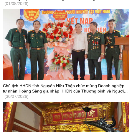
- công nghệ
(01/08/2026)
Chủ tịch HHDN tỉnh Nguyễn Hữu Thập chúc mừng Doanh nghiệp
tư nhân Hoàng Sàng gia nhập HHDN của Thương binh và Người
khuyết tật Việt Nam
(30/07/2026)