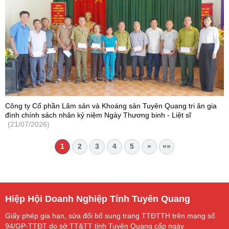
Công ty Cổ phần Lâm sản và Khoáng sản Tuyên Quang tri ân gia
đình chính sách nhân kỷ niệm Ngày Thương binh - Liệt sĩ
(21/07/2026)
1
2
3
4
5
»
»»
Hiệp Hội Doanh Nghiệp Tỉnh Tuyên Quang
Giấy phép gia hạn, sửa đổi bổ sung trang TTĐTTH trên mạng số
94/GP-TTĐT do sở TT&TT tỉnh Tuyên Quang cấp ngày