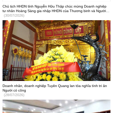
Chủ tịch HHDN tỉnh Nguyễn Hữu Thập chúc mừng Doanh nghiệp
tư nhân Hoàng Sàng gia nhập HHDN của Thương binh và Người
khuyết tật Việt Nam
(30/07/2026)
Doanh nhân, doanh nghiệp Tuyên Quang lan tỏa nghĩa tình tri ân
Người có công
(28/07/2026)