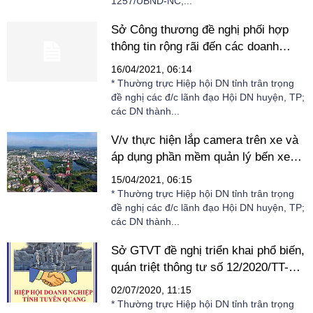
1257/UBND-NC,...
Sở Công thương đề nghị phối hợp
thông tin rộng rãi đến các doanh
nghiệp
16/04/2021, 06:14
* Thường trực Hiệp hội DN tỉnh trân trọng
đề nghị các đ/c lãnh đạo Hội DN huyện, TP;
các DN thành...
V/v thực hiện lắp camera trên xe và
áp dụng phần mềm quản lý bến xe
khách theo lộ trình quy định tại Nghị
15/04/2021, 06:15
định số 10/2020/NĐ-CP ngày
* Thường trực Hiệp hội DN tỉnh trân trọng
17/01/2020 của Chính phủ
đề nghị các đ/c lãnh đạo Hội DN huyện, TP;
các DN thành...
Sở GTVT đề nghị triển khai phổ biến,
quán triệt thông tư số 12/2020/TT-
BGTVT
02/07/2020, 11:15
* Thường trực Hiệp hội DN tỉnh trân trọng