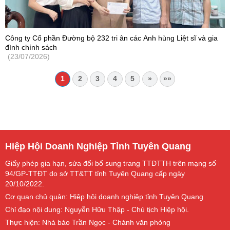
Công ty Cổ phần Đường bộ 232 tri ân các Anh hùng Liệt sĩ và gia
đình chính sách
(23/07/2026)
1
2
3
4
5
»
»»
Hiệp Hội Doanh Nghiệp Tỉnh Tuyên Quang
Giấy phép gia hạn, sửa đổi bổ sung trang TTĐTTH trên mạng số
94/GP-TTĐT do sở TT&TT tỉnh Tuyên Quang cấp ngày
20/10/2022.
Cơ quan chủ quản: Hiệp hội doanh nghiệp tỉnh Tuyên Quang
Chỉ đạo nội dung: Nguyễn Hữu Thập - Chủ tịch Hiệp hội.
Thực hiện: Nhà báo Trần Ngọc - Chánh văn phòng