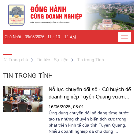
Chủ Nhật , 09/08/2026
11
:
10
:
13
AM
Toggle
naviga
Trang chủ
Tin tức - Sự kiện
Tin trong Tỉnh
TIN TRONG TỈNH
Nỗ lực chuyển đổi số - Cú huých để
doanh nghiệp Tuyên Quang vươn
mình
16/06/2025, 08:01
Ứng dụng chuyển đổi số đang từng bước
tạo ra những chuyển biến tích cực trong
phát triển kinh tế của tỉnh Tuyên Quang.
Nhiều doanh nghiệp đã chủ động ...