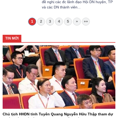
đề nghị các đc lãnh đạo Hội DN huyện, TP
và các DN thành viên...
1
2
3
4
5
»
»»
TIN MỚI
Chủ tịch HHDN tỉnh Tuyên Quang Nguyễn Hữu Thập tham dự