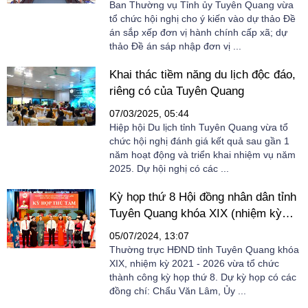
Ban Thường vụ Tỉnh ủy Tuyên Quang vừa
tổ chức hội nghị cho ý kiến vào dự thảo Đề
án sắp xếp đơn vị hành chính cấp xã; dự
thảo Đề án sáp nhập đơn vị ...
Khai thác tiềm năng du lịch độc đáo,
riêng có của Tuyên Quang
07/03/2025, 05:44
Hiệp hội Du lịch tỉnh Tuyên Quang vừa tổ
chức hội nghị đánh giá kết quả sau gần 1
năm hoạt động và triển khai nhiệm vụ năm
2025. Dự hội nghị có các ...
Kỳ họp thứ 8 Hội đồng nhân dân tỉnh
Tuyên Quang khóa XIX (nhiệm kỳ
2021-2026): Đề ra mục tiêu tăng
05/07/2024, 13:07
trưởng kinh tế năm 2024 trên 9%.
Thường trực HĐND tỉnh Tuyên Quang khóa
XIX, nhiệm kỳ 2021 - 2026 vừa tổ chức
thành công kỳ họp thứ 8. Dự kỳ họp có các
đồng chí: Chẩu Văn Lâm, Ủy ...