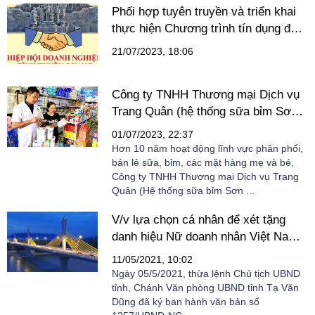
Phối hợp tuyên truyền và triển khai
thực hiện Chương trình tín dụng đối
với lĩnh vực Lâm sản, Thủy sản
21/07/2023, 18:06
Công ty TNHH Thương mại Dịch vụ
Trang Quân (hệ thống sữa bỉm Sơn
Bộ): Đối tác uy tín, hợp tác để cùng
01/07/2023, 22:37
thành công
Hơn 10 năm hoạt động lĩnh vực phân phối,
bán lẻ sữa, bỉm, các mặt hàng mẹ và bé,
Công ty TNHH Thương mại Dịch vụ Trang
Quân (Hệ thống sữa bỉm Sơn ...
V/v lựa chọn cá nhân để xét tặng
danh hiệu Nữ doanh nhân Việt Nam
tiêu biểu năm 2020 – Cúp Bông Hồng
11/05/2021, 10:02
Vàng
Ngày 05/5/2021, thừa lệnh Chủ tịch UBND
tỉnh, Chánh Văn phòng UBND tỉnh Tạ Văn
Dũng đã ký ban hành văn bản số