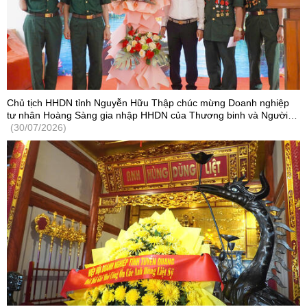
Chủ tịch HHDN tỉnh Nguyễn Hữu Thập chúc mừng Doanh nghiệp
tư nhân Hoàng Sàng gia nhập HHDN của Thương binh và Người
khuyết tật Việt Nam
(30/07/2026)