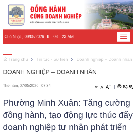
Chủ Nhật , 09/08/2026
9
:
08
:
25
AM
Toggle
naviga
Trang chủ
Tin tức - Sự kiện
Doanh nghiệp – Doanh nhân
DOANH NGHIỆP – DOANH NHÂN
Thứ năm, 07/05/2026
|
07:34
+
|
-
A
A
A
Phường Minh Xuân: Tăng cường
đồng hành, tạo động lực thúc đẩy
doanh nghiệp tư nhân phát triển