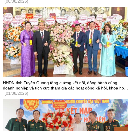
(08/08/2026)
HHDN tỉnh Tuyên Quang tăng cường kết nối, đồng hành cùng
doanh nghiệp và tích cực tham gia các hoạt động xã hội, khoa học
- công nghệ
(01/08/2026)