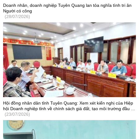
Doanh nhân, doanh nghiệp Tuyên Quang lan tỏa nghĩa tình tri ân
Người có công
(28/07/2026)
Hội đồng nhân dân tỉnh Tuyên Quang: Xem xét kiến nghị của Hiệp
hội Doanh nghiệp tỉnh về chính sách giá đất, tạo môi trường đầu tư
cạnh tranh
(23/07/2026)