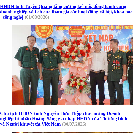
HHDN tỉnh Tuyên Quang tăng cường kết nối, đồng hành cùng
doanh nghiệp và tích cực tham gia các hoạt động xã hội, khoa học
- công nghệ
(01/08/2026)
Chủ tịch HHDN tỉnh Nguyễn Hữu Thập chúc mừng Doanh
nghiệp tư nhân Hoàng Sàng gia nhập HHDN của Thương binh
và Người khuyết tật Việt Nam
(30/07/2026)