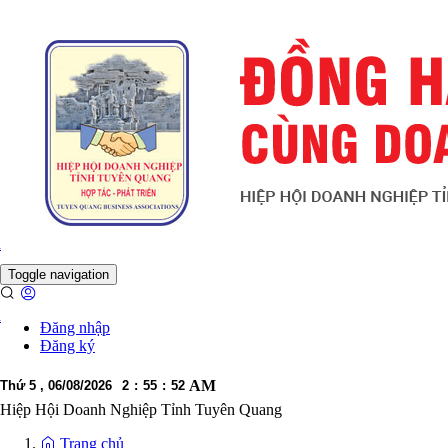
h
Toggle navigation
h
Đăng nhập
Đăng ký
AM
Thứ 5 , 06/08/2026
2
:
55
:
55
Hiệp Hội Doanh Nghiệp Tỉnh Tuyên Quang
Trang chủ