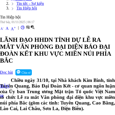
Tin tức - Sự kiện
Tin Hiệp hội
Tin Hiệp hội
Thứ bảy, 01/11/2025
|
06:17
|
+
-
A
A
A
LÃNH ĐẠO HHDN TỈNH DỰ LỄ RA
MẮT VĂN PHÒNG ĐẠI DIỆN BÁO ĐẠI
ĐOÀN KẾT KHU VỰC MIỀN NÚI PHÍA
BẮC
Đọc bài
Chia sẻ
Chiều ngày 31/10, tại Nhà khách Kim Bình, tỉnh
Tuyên Quang, Báo Đại Đoàn Kết - cơ quan ngôn luận
NHÂN
của Ủy ban Trung ương Mặt trận Tổ quốc Việt Nam
ng
tổ chức Lễ ra mắt Văn phòng đại diện khu vực miền
núi phía Bắc (gồm các tỉnh: Tuyên Quang, Cao Bằng,
Lào Cai, Lai Châu, Sơn La, Điện Biên).