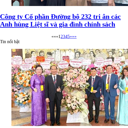
Công ty Cổ phần Đường bộ 232 tri ân các
Anh hùng Liệt sĩ và gia đình chính sách
««
«
1
2
3
4
5
»
»»
Tin nổi bật