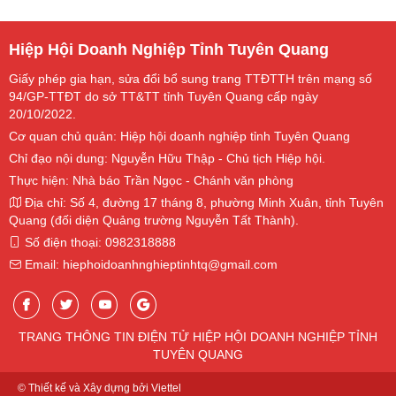
Hiệp Hội Doanh Nghiệp Tỉnh Tuyên Quang
Giấy phép gia hạn, sửa đổi bổ sung trang TTĐTTH trên mạng số
94/GP-TTĐT do sở TT&TT tỉnh Tuyên Quang cấp ngày
20/10/2022.
Cơ quan chủ quản: Hiệp hội doanh nghiệp tỉnh Tuyên Quang
Chỉ đạo nội dung: Nguyễn Hữu Thập - Chủ tịch Hiệp hội.
Thực hiện: Nhà báo Trần Ngọc - Chánh văn phòng
Địa chỉ: Số 4, đường 17 tháng 8, phường Minh Xuân, tỉnh Tuyên
Quang (đối diện Quảng trường Nguyễn Tất Thành).
Số điện thoại: 0982318888
Email: hiephoidoanhnghieptinhtq@gmail.com
TRANG THÔNG TIN ĐIỆN TỬ HIỆP HỘI DOANH NGHIỆP TỈNH
TUYÊN QUANG
© Thiết kế và Xây dựng bởi Viettel