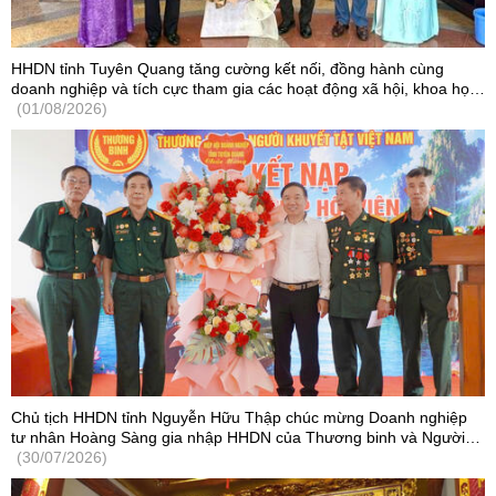
HHDN tỉnh Tuyên Quang tăng cường kết nối, đồng hành cùng
doanh nghiệp và tích cực tham gia các hoạt động xã hội, khoa học
- công nghệ
(01/08/2026)
Chủ tịch HHDN tỉnh Nguyễn Hữu Thập chúc mừng Doanh nghiệp
tư nhân Hoàng Sàng gia nhập HHDN của Thương binh và Người
khuyết tật Việt Nam
(30/07/2026)