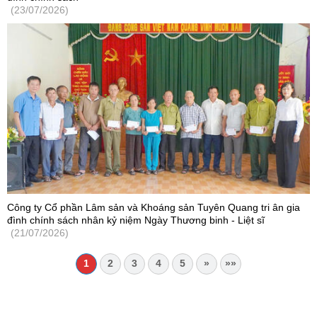
(23/07/2026)
Công ty Cổ phần Lâm sản và Khoáng sản Tuyên Quang tri ân gia
đình chính sách nhân kỷ niệm Ngày Thương binh - Liệt sĩ
(21/07/2026)
1
2
3
4
5
»
»»