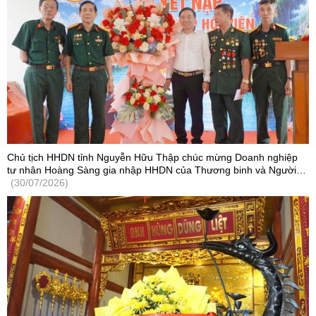
Chủ tịch HHDN tỉnh Nguyễn Hữu Thập chúc mừng Doanh nghiệp
tư nhân Hoàng Sàng gia nhập HHDN của Thương binh và Người
khuyết tật Việt Nam
(30/07/2026)