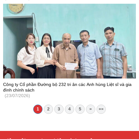
Công ty Cổ phần Đường bộ 232 tri ân các Anh hùng Liệt sĩ và gia
đình chính sách
(23/07/2026)
1
2
3
4
5
»
»»