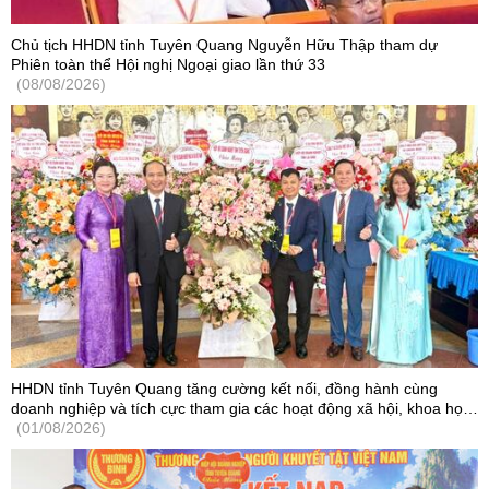
Chủ tịch HHDN tỉnh Tuyên Quang Nguyễn Hữu Thập tham dự
Phiên toàn thể Hội nghị Ngoại giao lần thứ 33
(08/08/2026)
HHDN tỉnh Tuyên Quang tăng cường kết nối, đồng hành cùng
doanh nghiệp và tích cực tham gia các hoạt động xã hội, khoa học
- công nghệ
(01/08/2026)