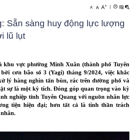
Sơn Dương
Chi hội DN Phan Thiết
Thời sự – Chính trị
DCI 2017
+
|
-
A
A
A
Chiêm Hóa
Chi hội DN Nông Tiến
Doanh nghiệp – Doanh nhân
DCI 2016
: Sẵn sàng huy động lực lượng
Hàm Yên
Chi hội Dn Tân Hà
Doanh nghiệp cần biết
DCI 2015
 lũ lụt
Lâm Bình
Chi hội DN Ỷ La
Quảng bá sản phẩm hội viên
Na Hang
Chi hội DN Tân Quang
Quảng cáo
là khu vực phường Minh Xuân (thành phố Tuyên
Chi hội DN Tràng Đà
Giải quyết ý kiên, kiến nghị
ởi cơn bão số 3 (Yagi) tháng 9/2024, việc khắc
Tư vấn pháp luật
xử lý hàng nghìn tấn bùn, rác trên đường phố và
hật sự là một kỳ tích. Đóng góp quan trọng vào kỳ
ĐÀO TẠO NGHỀ
Doanh nghiệp tỉnh Tuyên Quang với nguồn nhân lực
NHÌN RA TỈNH BẠN
g tiện hiện đại; hơn tất cả là tinh thần trách
 nhân.
CLB KẾ NGHIỆP DOANH NHÂN
Chuyển đổi số
Tự hào Quê hương Tuyên Quang