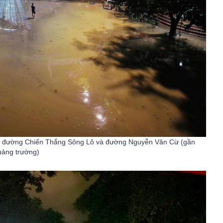
/8, đường Chiến Thắng Sông Lô và đường Nguyễn Văn Cừ (gần
ảng trường)