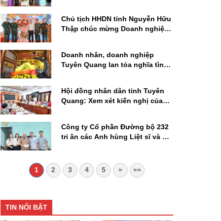
doanh nghiệp và tích cực tham
gia các hoạt động xã hội, khoa
Chủ tịch HHDN tỉnh Nguyễn Hữu
học - công nghệ
Thập chúc mừng Doanh nghiệp
tư nhân Hoàng Sàng gia nhập
HHDN của Thương binh và
Doanh nhân, doanh nghiệp
Người khuyết tật Việt Nam
Tuyên Quang lan tỏa nghĩa tình
tri ân Người có công
Hội đồng nhân dân tỉnh Tuyên
Quang: Xem xét kiến nghị của
Hiệp hội Doanh nghiệp tỉnh về
chính sách giá đất, tạo môi
Công ty Cổ phần Đường bộ 232
trường đầu tư cạnh tranh
tri ân các Anh hùng Liệt sĩ và gia
đình chính sách
1
2
3
4
5
»
»»
TIN NỔI BẬT