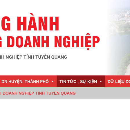
I DN HUYỆN, THÀNH PHỐ
TIN TỨC - SỰ KIỆN
DỮ LIỆU D
ỘI DOANH NGHIỆP TỈNH TUYÊN QUANG
Tuyên Quang
Chi hội DN Hưng Thành
Tin Hiệp hội
DCI 2019
nh nghiệp Yên Sơn
Chi hội DN Minh Xuân
Tin trong Tỉnh
DCI 2018