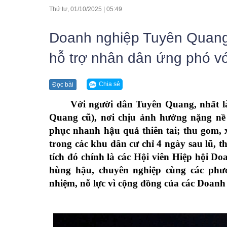
Ban chấp hành
Hội DN 
Thứ tư, 01/10/2025
|
05:49
Ban thường vụ HHDN Tỉnh
Hội DN 
Doanh nghiệp Tuyên Quang
BCH Hiệp hội DN Tỉnh
Hội DN 
hỗ trợ nhân dân ứng phó với
Thường trực Hiệp hội DN Tỉnh
Hội DN 
Điều lệ Hiệp hội
Hội DN 
Chia sẻ
Đọc bài
Với người dân Tuyên Quang, nhất 
Quang cũ), nơi chịu ảnh hưởng nặng nề b
phục nhanh hậu quả thiên tai; thu gom, 
trong các khu dân cư chỉ 4 ngày sau lũ, t
tích đó chính là các Hội viên Hiệp hội 
hùng hậu, chuyên nghiệp cùng các phươn
nhiệm, nỗ lực vì cộng đồng của các Doanh