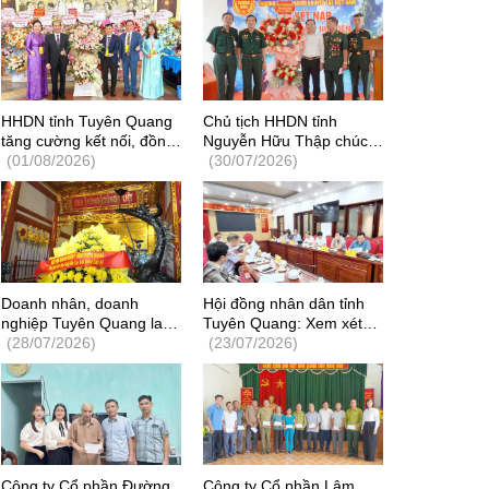
HHDN tỉnh Tuyên Quang
Chủ tịch HHDN tỉnh
tăng cường kết nối, đồng
Nguyễn Hữu Thập chúc
hành cùng doanh nghiệp
(01/08/2026)
mừng Doanh nghiệp tư
(30/07/2026)
và tích cực tham gia các
nhân Hoàng Sàng gia
hoạt động xã hội, khoa
nhập HHDN của Thương
học - công nghệ
binh và Người khuyết tật
Việt Nam
Doanh nhân, doanh
Hội đồng nhân dân tỉnh
nghiệp Tuyên Quang lan
Tuyên Quang: Xem xét
tỏa nghĩa tình tri ân
(28/07/2026)
kiến nghị của Hiệp hội
(23/07/2026)
Người có công
Doanh nghiệp tỉnh về
chính sách giá đất, tạo
môi trường đầu tư cạnh
tranh
Công ty Cổ phần Đường
Công ty Cổ phần Lâm