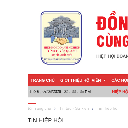
TRANG CHỦ
GIỚI THIỆU HỘI VIÊN
CÁC HỘ
Thứ 6 , 07/08/2026
02
:
33
:
37
PM
HIỆP H
Giới thiệu chung
Hội TP 
Trang chủ
Tin tức - Sự kiện
Tin Hiệp hội
Sơ đồ tổ chức
Hội Doa
TIN HIỆP HỘI