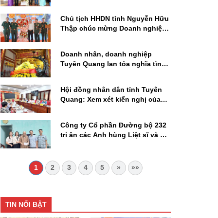
doanh nghiệp và tích cực tham
gia các hoạt động xã hội, khoa
Chủ tịch HHDN tỉnh Nguyễn Hữu
học - công nghệ
Thập chúc mừng Doanh nghiệp
tư nhân Hoàng Sàng gia nhập
HHDN của Thương binh và
Doanh nhân, doanh nghiệp
Người khuyết tật Việt Nam
Tuyên Quang lan tỏa nghĩa tình
tri ân Người có công
Hội đồng nhân dân tỉnh Tuyên
Quang: Xem xét kiến nghị của
Hiệp hội Doanh nghiệp tỉnh về
chính sách giá đất, tạo môi
Công ty Cổ phần Đường bộ 232
trường đầu tư cạnh tranh
tri ân các Anh hùng Liệt sĩ và gia
đình chính sách
1
2
3
4
5
»
»»
TIN NỔI BẬT