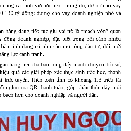
 cùng các lĩnh vực ưu tiên. Trong đó, dư nợ cho vay
 40.130 tỷ đồng; dư nợ cho vay doanh nghiệp nhỏ và
 hàng đang tiếp tục giữ vai trò là “mạch vốn” quan
 đồng doanh nghiệp, đặc biệt trong bối cảnh nhiều
a bàn tỉnh đang có nhu cầu mở rộng đầu tư, đổi mới
năng lực cạnh tranh.
gân hàng trên địa bàn cũng đẩy mạnh chuyển đổi số,
hiệu quả các giải pháp xác thực sinh trắc học, thanh
 trực tuyến. Hiện toàn tỉnh có khoảng 1,8 triệu tài
155 nghìn mã QR thanh toán, góp phần thúc đẩy môi
nh bạch hơn cho doanh nghiệp và người dân.