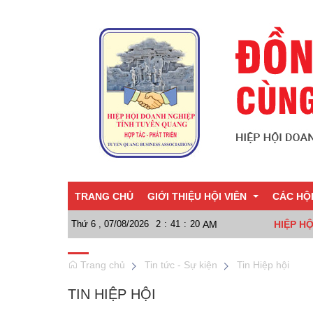
TRANG CHỦ
GIỚI THIỆU HỘI VIÊN
CÁC HỘ
Thứ 6 , 07/08/2026
2
:
41
:
22
AM
HIỆP H
Giới thiệu chung
Hội TP 
Trang chủ
Tin tức - Sự kiện
Tin Hiệp hội
Sơ đồ tổ chức
Hội Doa
TIN HIỆP HỘI