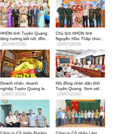
HHDN tỉnh Tuyên Quang
Chủ tịch HHDN tỉnh
tăng cường kết nối, đồng
Nguyễn Hữu Thập chúc
hành cùng doanh nghiệp
(01/08/2026)
mừng Doanh nghiệp tư
(30/07/2026)
và tích cực tham gia các
nhân Hoàng Sàng gia
hoạt động xã hội, khoa
nhập HHDN của Thương
học - công nghệ
binh và Người khuyết tật
Việt Nam
Doanh nhân, doanh
Hội đồng nhân dân tỉnh
nghiệp Tuyên Quang lan
Tuyên Quang: Xem xét
tỏa nghĩa tình tri ân
(28/07/2026)
kiến nghị của Hiệp hội
(23/07/2026)
Người có công
Doanh nghiệp tỉnh về
chính sách giá đất, tạo
môi trường đầu tư cạnh
tranh
Công ty Cổ phần Đường
Công ty Cổ phần Lâm