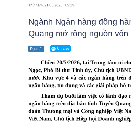
Ban chấp hành
Hội DN 
Thứ năm, 21/05/2026
|
09:29
Ban thường vụ HHDN Tỉnh
Hội DN 
Ngành Ngân hàng đồng hàn
BCH Hiệp hội DN Tỉnh
Hội DN 
Quang mở rộng nguồn vốn s
Thường trực Hiệp hội DN Tỉnh
Hội DN 
Điều lệ Hiệp hội
Hội DN 
Chia sẻ
Đọc bài
Chiều 20/5/2026, tại Trung tâm tổ c
Ngọc, Phó Bí thư Tỉnh ủy, Chủ tịch UBND
nước Khu vực 4 và các ngân hàng trên đ
ngân hàng, tín dụng và các giải pháp hỗ tr
Tham dự buổi làm việc có lãnh đạo m
ngân hàng trên địa bàn tỉnh Tuyên Quan
đoàn Thương mại và Công nghiệp Việt Na
Việt Nam, Chủ tịch Hiệp hội Doanh nghiệp 