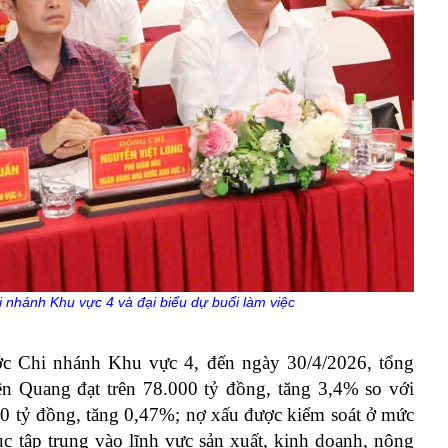
nhánh Khu vực 4 và đại biểu dự buổi làm việc
c Chi nhánh Khu vực 4, đến ngày 30/4/2026, tổng
n Quang đạt trên 78.000 tỷ đồng, tăng 3,4% so với
20 tỷ đồng, tăng 0,47%; nợ xấu được kiểm soát ở mức
c tập trung vào lĩnh vực sản xuất, kinh doanh, nông