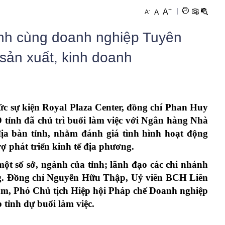
Sơn Dương
Chi hội DN Phan Thiết
Thời sự – Chính trị
DCI 2017
+
|
-
A
A
A
Chiêm Hóa
Chi hội DN Nông Tiến
Doanh nghiệp – Doanh nhân
DCI 2016
h cùng doanh nghiệp Tuyên
Hàm Yên
Chi hội Dn Tân Hà
Doanh nghiệp cần biết
DCI 2015
ản xuất, kinh doanh
Lâm Bình
Chi hội DN Ỷ La
Quảng bá sản phẩm hội viên
Na Hang
Chi hội DN Tân Quang
Quảng cáo
Chi hội DN Tràng Đà
Giải quyết ý kiên, kiến nghị
hức sự kiện Royal Plaza Center, đồng chí Phan Huy
 tỉnh đã chủ trì buổi làm việc với Ngân hàng Nhà
Tư vấn pháp luật
ịa bàn tỉnh, nhằm đánh giá tình hình hoạt động
ĐÀO TẠO NGHỀ
ợ phát triển kinh tế địa phương.
NHÌN RA TỈNH BẠN
ột số sở, ngành của tỉnh; lãnh đạo các chi nhánh
g. Đồng chí Nguyễn Hữu Thập, Uỷ viên BCH Liên
CLB KẾ NGHIỆP DOANH NHÂN
m, Phó Chủ tịch Hiệp hội Pháp chế Doanh nghiệp
tỉnh dự buổi làm việc.
Chuyển đổi số
Tự hào Quê hương Tuyên Quang