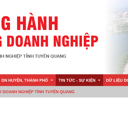
I DN HUYỆN, THÀNH PHỐ
TIN TỨC - SỰ KIỆN
DỮ LIỆU D
ỘI DOANH NGHIỆP TỈNH TUYÊN QUANG
Tuyên Quang
Chi hội DN Hưng Thành
Tin Hiệp hội
DCI 2019
nh nghiệp Yên Sơn
Chi hội DN Minh Xuân
Tin trong Tỉnh
DCI 2018