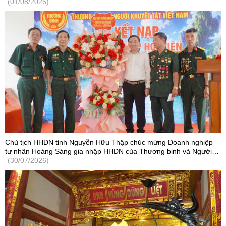
- công nghệ
(01/08/2026)
Chủ tịch HHDN tỉnh Nguyễn Hữu Thập chúc mừng Doanh nghiệp
tư nhân Hoàng Sàng gia nhập HHDN của Thương binh và Người
khuyết tật Việt Nam
(30/07/2026)