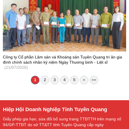
Công ty Cổ phần Lâm sản và Khoáng sản Tuyên Quang tri ân gia
đình chính sách nhân kỷ niệm Ngày Thương binh - Liệt sĩ
(21/07/2026)
1
2
3
4
5
»
»»
Hiệp Hội Doanh Nghiệp Tỉnh Tuyên Quang
Giấy phép gia hạn, sửa đổi bổ sung trang TTĐTTH trên mạng số
94/GP-TTĐT do sở TT&TT tỉnh Tuyên Quang cấp ngày