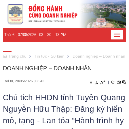
Thứ 6 , 07/08/2026
03
:
30
:
14
PM
Toggle
naviga
Trang chủ
Tin tức - Sự kiện
Doanh nghiệp – Doanh nhân
DOANH NGHIỆP – DOANH NHÂN
Thứ tư, 20/05/2026
|
06:43
+
|
-
A
A
A
Chủ tịch HHDN tỉnh Tuyên Quang
Nguyễn Hữu Thập: Đăng ký hiến
mô, tạng - Lan tỏa “Hành trình hy