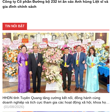
Công ty Cổ phần Đường bộ 232 tri ân các Anh hùng Liệt sĩ và
gia đình chính sách
TIN NỔI BẬT
HHDN tỉnh Tuyên Quang tăng cường kết nối, đồng hành cùng
doanh nghiệp và tích cực tham gia các hoạt động xã hội, khoa học
- công nghệ
(01/08/2026)