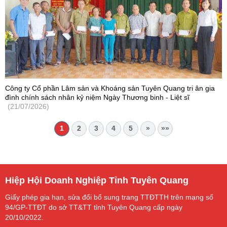
Công ty Cổ phần Lâm sản và Khoáng sản Tuyên Quang tri ân gia
đình chính sách nhân kỷ niệm Ngày Thương binh - Liệt sĩ
(21/07/2026)
1
2
3
4
5
»
»»
Hiệp Hội Doanh Nghiệp Tỉnh Tuyên Quang
Giấy phép gia hạn, sửa đổi bổ sung trang TTĐTTH trên mạng số
94/GP-TTĐT do sở TT&TT tỉnh Tuyên Quang cấp ngày
20/10/2022.