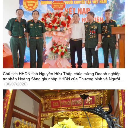
Chủ tịch HHDN tỉnh Nguyễn Hữu Thập chúc mừng Doanh nghiệp
tư nhân Hoàng Sàng gia nhập HHDN của Thương binh và Người
khuyết tật Việt Nam
(30/07/2026)