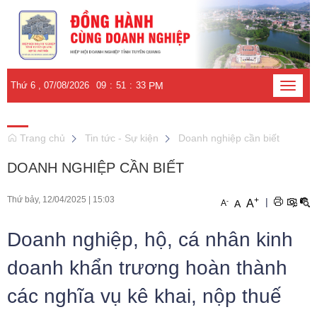
Thứ 6 , 07/08/2026
09
:
51
:
34
PM
Toggle
naviga
Trang chủ
Tin tức - Sự kiện
Doanh nghiệp cần biết
DOANH NGHIỆP CẦN BIẾT
Thứ bảy, 12/04/2025
|
15:03
+
|
-
A
A
A
Doanh nghiệp, hộ, cá nhân kinh
doanh khẩn trương hoàn thành
các nghĩa vụ kê khai, nộp thuế