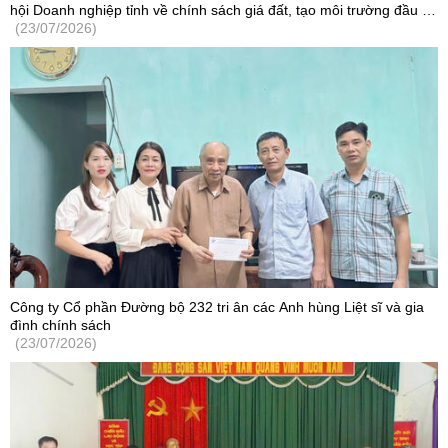
hội Doanh nghiệp tỉnh về chính sách giá đất, tạo môi trường đầu tư
cạnh tranh
(23/07/2026)
Công ty Cổ phần Đường bộ 232 tri ân các Anh hùng Liệt sĩ và gia
đình chính sách
(23/07/2026)